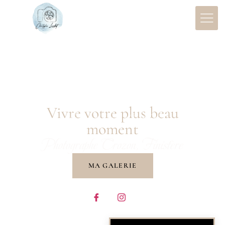
Christophe
Landat
Vivre votre plus beau
moment
Photographe Crozon, Finistère
MA GALERIE