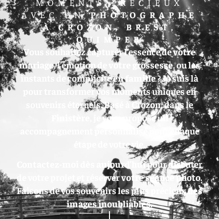
MOMENTS PRÉCIEUX
AVEC UN
PHOTOGRAPHE
À CROZON, BREST,
QUIMPER
Vous souhaitez capturer l’essence de
votre
mariage
, l’émotion de
votre grossesse
, ou les
instants de complicité
en famille
? Je suis là
pour transformer vos moments uniques en
souvenirs éternels. Basé à
Crozon
, dans le
Finistère
, je vous propose un
accompagnement personnalisé pour chaque
étape de votre vie.
Contactez-moi dès aujourd’hui
pour discuter
de votre projet et réserver
votre séance photo
.
Faisons de vos souvenirs les plus précieux
des
images inoubliables
.