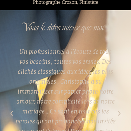
Photographe Crozon, Finistère
Vous le dites mieux que moi !
Un professionnel à l’écoute de tous
vos besoins , toutes vos envies. Des
clichés classiques aux idées les plus
originales , Christophe a su
immortaliser sur papier photo notre
amour, notre complicité lors de notre
mariage… Ce sont en tout cas les
paroles qu’ont prononcées nos invités
en voyant l’album ! Vous pouvez lui