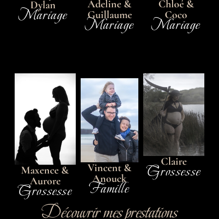
Adeline &
Chloé &
Dylan
Mariage
Guillaume
Coco
Mariage
Mariage
Claire
Grossesse
Vincent &
Maxence &
Anouck
Aurore
Famille
Grossesse
Découvrir mes prestations