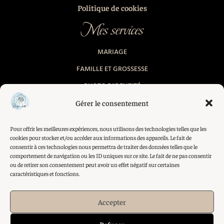
Politique de cookies
Mes services
MARIAGE
FAMILLE ET GROSSESSE
PHOTO D'IDENTITÉ
Gérer le consentement
Contactez moi
Pour offrir les meilleures expériences, nous utilisons des technologies telles que les
65 BIS RUE DU FRET 29160 LANVEOC
cookies pour stocker et/ou accéder aux informations des appareils. Le fait de
consentir à ces technologies nous permettra de traiter des données telles que le
+33 (0)6 37 33 00 54
comportement de navigation ou les ID uniques sur ce site. Le fait de ne pas consentir
ou de retirer son consentement peut avoir un effet négatif sur certaines
LANDAT.PHOTOGRAPHIE@GMAIL.COM
caractéristiques et fonctions.
Me suivre
Accepter